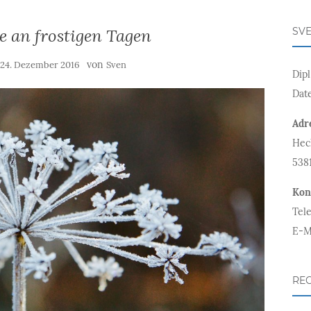
 an frostigen Tagen
SV
m
von
24. Dezember 2016
Sven
Dip
Dat
Adr
Hec
538
Kon
Tel
E-Ma
REC