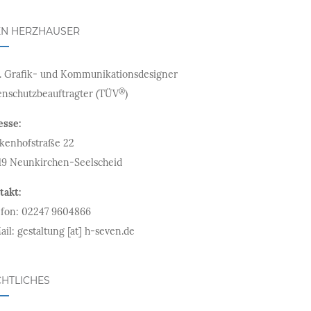
EN HERZHAUSER
l. Grafik- und Kommunikationsdesigner
®
enschutzbeauftragter (TÜV
)
esse:
kenhofstraße 22
19 Neunkirchen-Seelscheid
takt:
efon: 02247 9604866
il: gestaltung [at] h-seven.de
HTLICHES